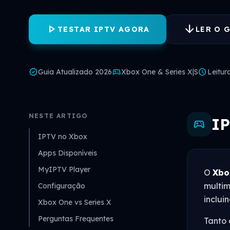
play_arrow
arrow_downward
TESTAR IPTV AGORA
LER O 
verified
sports_esports
schedule
Guia Atualizado 2026
Xbox One & Series X|S
Leitur
NESTE ARTIGO
IP
sports_esports
IPTV no Xbox
Apps Disponíveis
MyIPTV Player
O
Xbo
multim
Configuração
inclui
Xbox One vs Series X
Perguntas Frequentes
Tanto