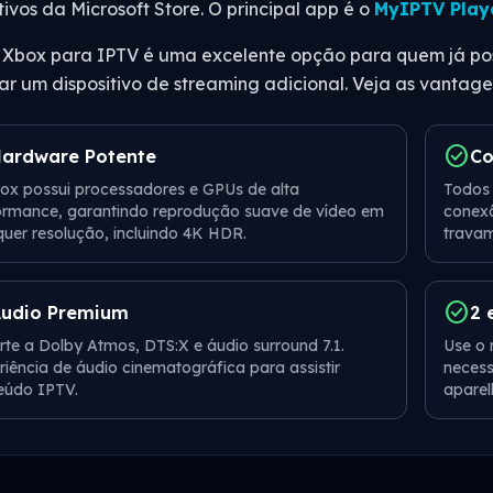
tivos da Microsoft Store. O principal app é o
MyIPTV Play
 Xbox para IPTV é uma excelente opção para quem já pos
r um dispositivo de streaming adicional. Veja as vantage
check_circle
ardware Potente
Co
ox possui processadores e GPUs de alta
Todos 
ormance, garantindo reprodução suave de vídeo em
conexã
quer resolução, incluindo 4K HDR.
travam
check_circle
udio Premium
2 
rte a Dolby Atmos, DTS:X e áudio surround 7.1.
Use o 
riência de áudio cinematográfica para assistir
necess
eúdo IPTV.
aparel