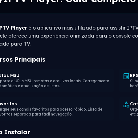
PTV Player
é o aplicativo mais utilizado para assistir IPT
 ele oferece uma experiência otimizada para o console co
ada para TV.
rsos Principais
calendar_month
istas M3U
EPG
porte a URLs M3U remotas e arquivos locais. Carregamento
Sup
tomático e atualização de listas.
horá
category
avoritos
Cat
rque seus canais favoritos para acesso rápido. Lista de
Orga
voritos separada para fácil navegação.
etc.
 Instalar