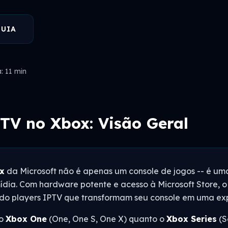
GUIA
a: 11 min
TV no Xbox: Visão Geral
x
da Microsoft não é apenas um console de jogos -- é um
ídia. Com hardware potente e acesso à Microsoft Store, o
ndo players IPTV que transformam seu console em uma ex
 o
Xbox One
(One, One S, One X) quanto o
Xbox Series
(S