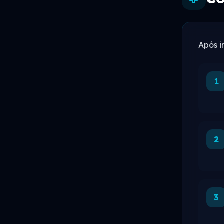
Após i
1
2
3