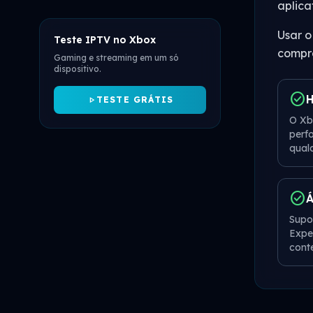
aplica
Usar o
Teste IPTV no Xbox
compra
Gaming e streaming em um só
dispositivo.
check_circle
H
play_arrow
TESTE GRÁTIS
O Xb
perf
qual
check_circle
Á
Supo
Expe
cont