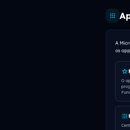
Ap
apps
A Micr
os app
star
O ap
prog
Func
apps
Cent