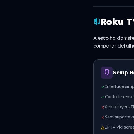
Roku TV
compare
A escolha do sis
comparar detalh
settings_input_hdmi
Semp R
Interface simp
check
Controle remo
check
Sem players I
close
Sem suporte a
close
IPTV via scree
warning