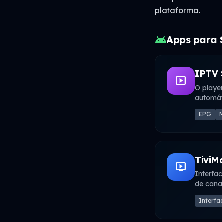
plataforma.
android
Apps para 
IPTV 
smart_display
O player
automát
EPG
M
TiviM
live_tv
Interfa
de cana
Interfa