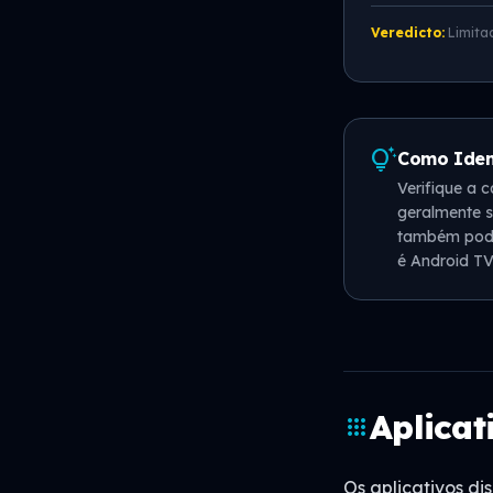
Veredicto:
Limitad
tips_and_updates
Como Ident
Verifique a 
geralmente s
também pode 
é Android TV
Aplica
apps
Os aplicativos d