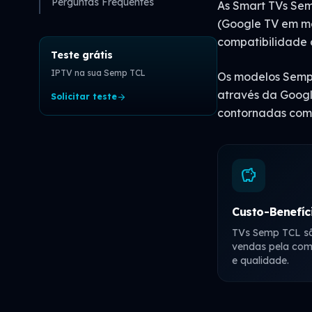
Perguntas Frequentes
As Smart TVs Sem
(Google TV em mo
compatibilidade c
Teste grátis
IPTV na sua Semp TCL
Os modelos Sem
através da Googl
Solicitar teste
arrow_forward
contornadas com 
savings
Custo-Benefíc
TVs Semp TCL sã
vendas pela com
e qualidade.