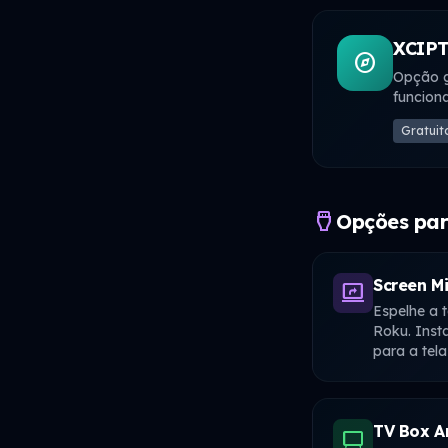
XCIPT
explore
Opção g
funcion
Gratuit
settings_input_hdmi
Opções pa
Screen Mi
screen_share
Espelhe a 
Roku. Insta
para a tela
TV Box A
tv_gen