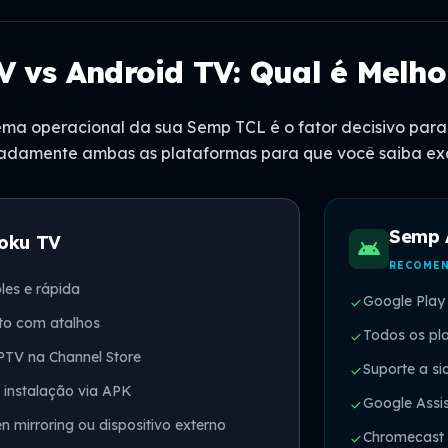
 vs Android TV: Qual é Melho
tema operacional da sua Semp TCL é o fator decisivo par
adamente ambas as plataformas para que você saiba exa
Semp 
oku TV
android
RECOMEN
les e rápida
Google Play
check
to com atalhos
Todos os pla
check
PTV na Channel Store
Suporte a s
check
 instalação via APK
Google Assis
check
n mirroring ou dispositivo externo
Chromecast b
check