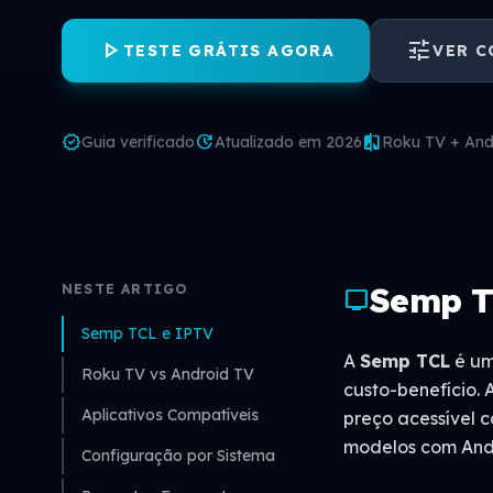
play_arrow
tune
TESTE GRÁTIS AGORA
VER 
verified
update
compare
Guia verificado
Atualizado em 2026
Roku TV + And
Semp T
NESTE ARTIGO
tv
Semp TCL e IPTV
A
Semp TCL
é um
Roku TV vs Android TV
custo-benefício.
Aplicativos Compatíveis
preço acessível 
modelos com Andr
Configuração por Sistema