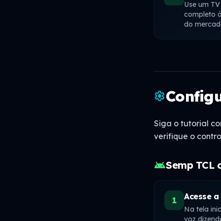
Use um TV
completo à
do mercad
Config
settings
Siga o tutorial 
verifique o contr
android
Semp TCL 
Acesse a
1
Na tela in
voz dizendo