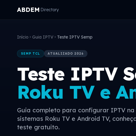
ABDEM
Directory
Início
Guia IPTV
Teste IPTV Semp
chevron_right
chevron_right
SEMP TCL
ATUALIZADO 2026
Teste IPTV 
Roku TV e A
Guia completo para configurar IPTV n
sistemas Roku TV e Android TV, conheça
teste gratuito.