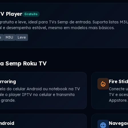
V Player
Gratuito
ratuita e leve, ideal para TVs Semp de entrada. Suporta listas M3
al e desempenho estável, mesmo em modelos mais básicos.
o
M3U
Leve
ra Semp Roku TV
rroring
Fire Sti
local_fire_department
tela do celular Android ou notebook na TV
Conecte u
le o player IPTV no celular e transmita
TV e ace
 grande.
Appstore.
ndroid
Navega
language