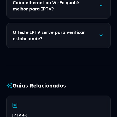
Cabo ethernet ou Wi-Fi: qual é
expand_more
melhor para IPTV?
O teste IPTV serve para verificar
expand_more
estabilidade?
auto_awesome
Guias Relacionados
4k
IPTV 4K