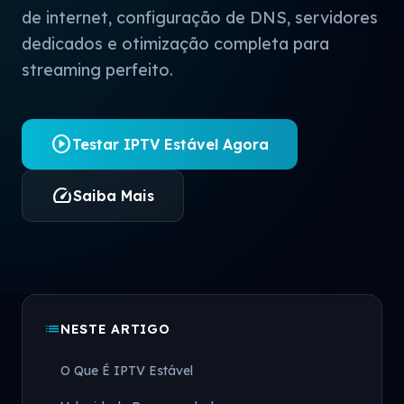
de internet, configuração de DNS, servidores
dedicados e otimização completa para
streaming perfeito.
play_circle
Testar IPTV Estável Agora
speed
Saiba Mais
list
NESTE ARTIGO
O Que É IPTV Estável