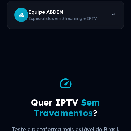
Equipe ABDEM
expand_more
group
Especialistas em Streaming e IPTV
speed
Quer IPTV
Sem
Travamentos
?
Teste a plataforma mais estável do Brasil.