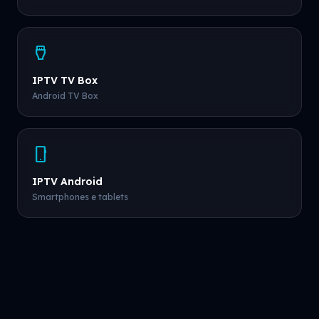
settings_input_hdmi
IPTV TV Box
Android TV Box
phone_android
IPTV Android
Smartphones e tablets