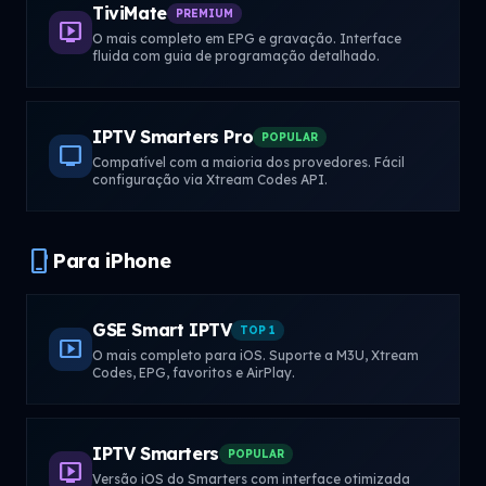
TiviMate
PREMIUM
live_tv
O mais completo em EPG e gravação. Interface
fluida com guia de programação detalhado.
IPTV Smarters Pro
POPULAR
tv
Compatível com a maioria dos provedores. Fácil
configuração via Xtream Codes API.
phone_iphone
Para iPhone
GSE Smart IPTV
TOP 1
smart_display
O mais completo para iOS. Suporte a M3U, Xtream
Codes, EPG, favoritos e AirPlay.
IPTV Smarters
POPULAR
live_tv
Versão iOS do Smarters com interface otimizada