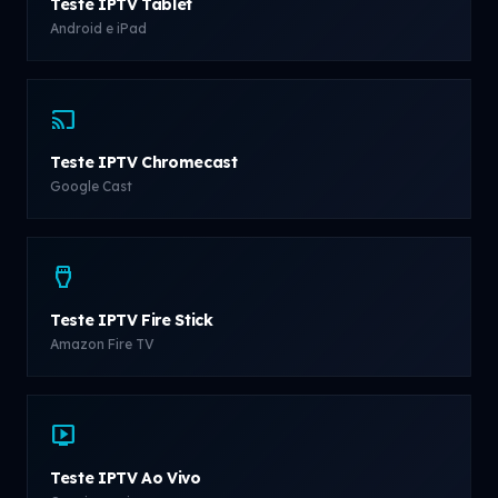
Teste IPTV Tablet
Android e iPad
cast
Teste IPTV Chromecast
Google Cast
settings_input_hdmi
Teste IPTV Fire Stick
Amazon Fire TV
live_tv
Teste IPTV Ao Vivo