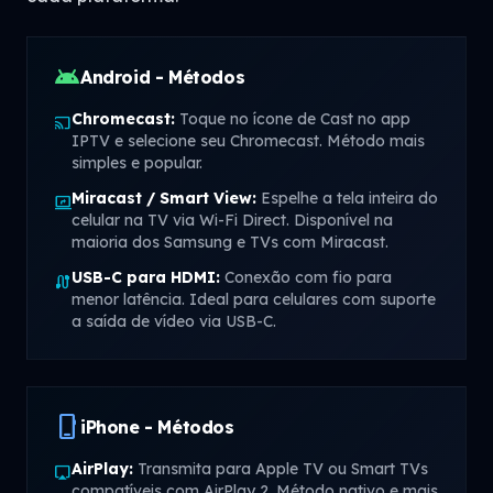
android
Android - Métodos
Chromecast:
Toque no ícone de Cast no app
cast
IPTV e selecione seu Chromecast. Método mais
simples e popular.
Miracast / Smart View:
Espelhe a tela inteira do
screen_share
celular na TV via Wi-Fi Direct. Disponível na
maioria dos Samsung e TVs com Miracast.
USB-C para HDMI:
Conexão com fio para
cable
menor latência. Ideal para celulares com suporte
a saída de vídeo via USB-C.
phone_iphone
iPhone - Métodos
AirPlay:
Transmita para Apple TV ou Smart TVs
airplay
compatíveis com AirPlay 2. Método nativo e mais