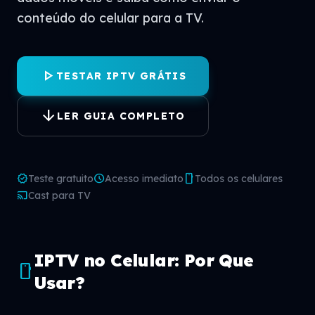
conteúdo do celular para a TV.
play_arrow
TESTAR IPTV GRÁTIS
arrow_downward
LER GUIA COMPLETO
verified
schedule
smartphone
Teste gratuito
Acesso imediato
Todos os celulares
cast
Cast para TV
IPTV no Celular: Por Que
smartphone
Usar?