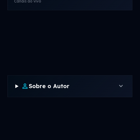
Canais ao vivo
person
expand_more
Sobre o Autor