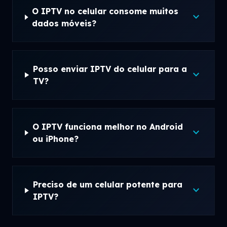
O IPTV no celular consome muitos
expand_more
dados móveis?
Posso enviar IPTV do celular para a
expand_more
TV?
O IPTV funciona melhor no Android
expand_more
ou iPhone?
Preciso de um celular potente para
expand_more
IPTV?