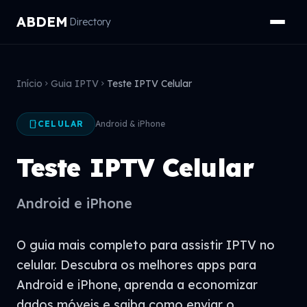
ABDEM
Directory
Início
Guia IPTV
Teste IPTV Celular
chevron_right
chevron_right
smartphone
CELULAR
Android & iPhone
Teste IPTV Celular
Android e iPhone
O guia mais completo para assistir IPTV no
celular. Descubra os melhores apps para
Android e iPhone, aprenda a economizar
dados móveis e saiba como enviar o