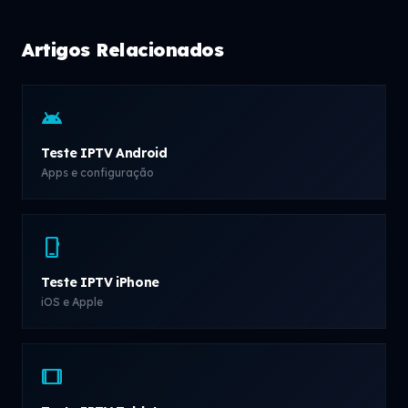
Artigos Relacionados
android
Teste IPTV Android
Apps e configuração
phone_iphone
Teste IPTV iPhone
iOS e Apple
tablet