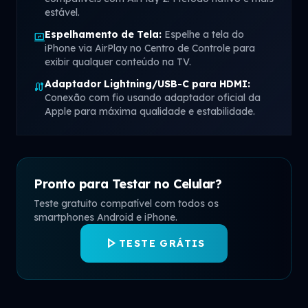
estável.
Espelhamento de Tela:
Espelhe a tela do
screen_share
iPhone via AirPlay no Centro de Controle para
exibir qualquer conteúdo na TV.
Adaptador Lightning/USB-C para HDMI:
cable
Conexão com fio usando adaptador oficial da
Apple para máxima qualidade e estabilidade.
Pronto para Testar no Celular?
Teste gratuito compatível com todos os
smartphones Android e iPhone.
play_arrow
TESTE GRÁTIS