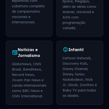
esportivas com
Space, Megapix,
cobertura completa
além de séries como
de campeonatos
Warner, Universal e
nacionais e
AXN com
internacionais.
programação
variada.
child_care
Notícias e
Infantil
newspaper
Jornalismo
Cartoon Network,
Discovery Kids,
GloboNews, CNN
Disney Channel,
Brasil, BandNews,
Disney Junior,
Record News,
Nickelodeon, Nick
Jovem Pan News e
Jr., Gloob, ZooMoo e
canais internacionais
Baby TV para todas
como BBC News e
as idades.
CNN International.