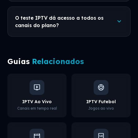
O teste IPTV dá acesso a todos os
expand_more
canais do plano?
Guias
Relacionados
live_tv
sports_soccer
IPTV Ao Vivo
IPTV Futebol
Canais em tempo real
Jogos ao vivo
movie
4k