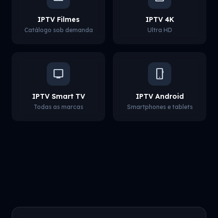
IPTV Filmes
IPTV 4K
Catálogo sob demanda
Ultra HD
tv
phone_android
IPTV Smart TV
IPTV Android
Todas as marcas
Smartphones e tablets