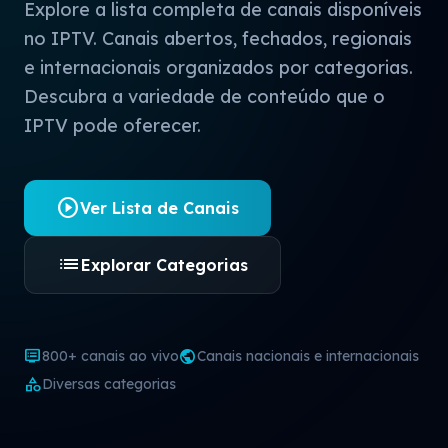
Explore a lista completa de canais disponíveis
no IPTV. Canais abertos, fechados, regionais
e internacionais organizados por categorias.
Descubra a variedade de conteúdo que o
IPTV pode oferecer.
play_circle
Ver Lista de Canais
list
Explorar Categorias
dvr
public
800+ canais ao vivo
Canais nacionais e internacionais
category
Diversas categorias