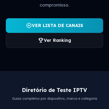
compromisso.
play_circle
VER LISTA DE CANAIS
trophy
Ver Ranking
Diretório de Teste IPTV
Guias completos por dispositivo, marca e categoria