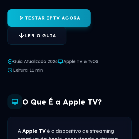
play_arrow
TESTAR IPTV AGORA
arrow_downward
LER O GUIA
verified
desktop_mac
Guia Atualizado 2026
Apple TV & tvOS
schedule
Leitura: 11 min
O Que É a Apple TV?
desktop_mac
A
Apple TV
é o dispositivo de streaming